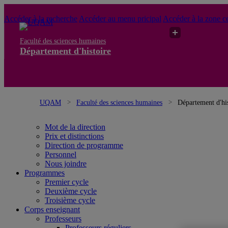
Accéder à la recherche
Accéder au menu pricipal
Accéder à la zone ce
Faculté des sciences humaines
Département d'histoire
UQAM
Faculté des sciences humaines
Département d'his
Mot de la direction
Prix et distinctions
Direction de programme
Personnel
Nous joindre
Programmes
Premier cycle
Deuxième cycle
Troisième cycle
Corps enseignant
Professeurs
Professeurs réguliers