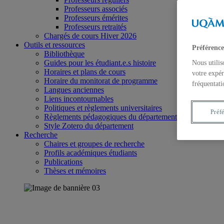
Professeurs associés
Professeurs émérites
Professeurs retraités
Chargés de cours Hiver 2026
Outils et ressources
Préférence
Bibliothèque
Guides pour les étudiant.e.s histoire
Nous utilis
Horaires et plans de cours
votre expér
Horaire du monitorat de programme
fréquentati
Langues anciennes
Liens incontournables
Politiques et règlements universitaires
Préf
Règlements pédagogiques du département d’histoire
Style Zotero du département
Recherche
Chaires et groupes de recherche
Profils académiques étudiants
Publications
Thèses et mémoires