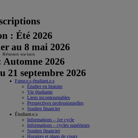
scriptions
on : Été 2026
ier au 8 mai 2026
Réseaux sociaux
 : Automne 2026
facebook
au 21 septembre 2026
twitter
Futur.e.s étudiant.e.s
Étudier en histoire
Vie étudiante
Liens incontournables
Perspectives professionnelles
Soutien financier
Étudiant.e.s
Informations – 1er cycle
Informations – cycles supérieurs
Soutien financier
Horaires et plans de cours