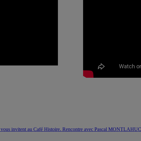
AM vous invitent au Café Histoire. Rencontre avec Pascal MONTLAHUC,