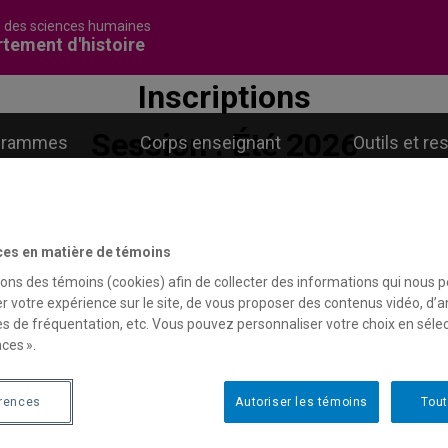
é des sciences humaines
tement d'histoire
Inscriptions
ment d'histoire
Causerie. Les Sciences sous ma loup...
Session : Été 2026
grammes
Corps enseignant
Outils et r
du 2 février au 8 mai 2026
Session : Automne 2026
ces en matière de témoins
u 9 février au 21 septembre 20
auserie. Les Sciences sous 
sons des témoins (cookies) afin de collecter des informations qui nous 
r votre expérience sur le site, de vous proposer des contenus vidéo, d’a
iscutera avec Thomas V. Hu
es de fréquentation, etc. Vous pouvez personnaliser votre choix en séle
ces ».
ernier ouvrage. Mardi 31 ma
érences
Autoriser les témoins
Tout