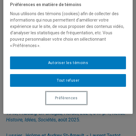
Préférences en matière de témoins
d’histoire a le plaisir de vous annoncer la publication
récente de plusieurs recensions d’ouvrages parus dans la
Nous utilisons des témoins (cookies) afin de collecter des
revue de l’UQÀM.
informations qui nous permettent d’améliorer votre
expérience sur le site, de vous proposer des contenus vidéo,
d’analyser les statistiques de fréquentation, etc. Vous
Banesé Bétaré, Elias, « Melchisedek Chétima et Paul E.
pouvez personnaliser votre choix en sélectionnant
Lovejoy (dir),
Boko Haram, Islamic Protest, and National
« Préférences ».
Security
, Trenton, New Jersey, AWP, 2024, 300 p. », Revue
Histoire, Idées, Sociétés
, septembre 2025.
Autoriser les témoins
Thibeault, Catherine, « Maria Stoianova, Fragments de
glace, Ukraine, Norvège, Tabor Ltd., 2024, (95 minutes) »,
Tout refuser
Revue
Histoire, Idées, Sociétés
, septembre 2025.
Préférences
Poulin, Frédérick, « Gerd Krumeich
, Als Hitler den Ersten
Weltkrieg gewann. Die Nazis und die Deutschen 1921-
1940
, Fribourg-en-Brisgau, Herder, 2024, 347 p. », Revue
Histoire, Idées, Sociétés
, août 2025.
Lussier, Jérôme et Audrey St-Arnault, « Laurent Testot