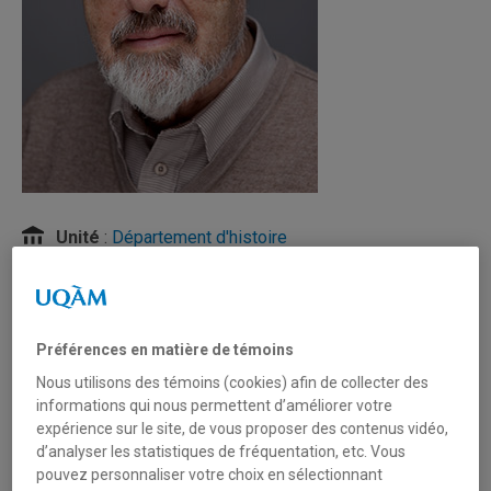
Unité
:
Département d'histoire
Courriel
:
del_pozo.jose@uqam.ca
Téléphone
: (514) 987-4154
Langues
: Français, Anglais, Espagnol
Préférences en matière de témoins
Nous utilisons des témoins (cookies) afin de collecter des
informations qui nous permettent d’améliorer votre
expérience sur le site, de vous proposer des contenus vidéo,
Domaines d'expertise
d’analyser les statistiques de fréquentation, etc. Vous
pouvez personnaliser votre choix en sélectionnant