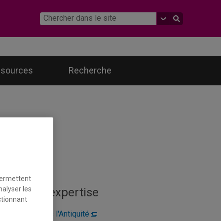
essources
Recherche
avaux
t
ionale
es
26
permettent
nalyser les
maines d'expertise
ctionnant
imentation dans l'Antiquité