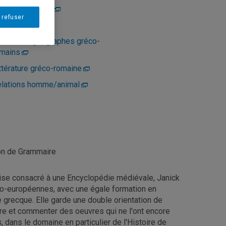
udes littéraires
 refuser
stoire
storiens/géographes gréco-
mains
ttérature gréco-romaine
lations homme/animal
ion de Grammaire
ise consacré à une Encyclopédie médiévale, Janick
ndo-européennes, avec une égale formation en
ie grecque. Elle garde une double orientation de
uire et commenter des oeuvres qui ne l'ont encore
, dans le domaine en particulier de l'Histoire de