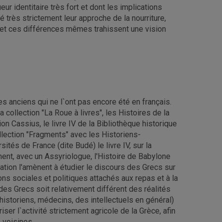
r identitaire très fort et dont les implications
é très strictement leur approche de la nourriture,
 et ces différences mêmes trahissent une vision
s anciens qui ne l`ont pas encore été en français.
a collection "La Roue à livres", les Histoires de la
on Cassius, le livre IV de la Bibliothèque historique
llection "Fragments" avec les Historiens-
tés de France (dite Budé) le livre IV, sur la
ment, avec un Assyriologue, l'Histoire de Babylone
ation l'amènent à étudier le discours des Grecs sur
tions sociales et politiques attachés aux repas et à la
s Grecs soit relativement différent des réalités
 historiens, médecins, des intellectuels en général)
er l`activité strictement agricole de la Grèce, afin
 voisines.