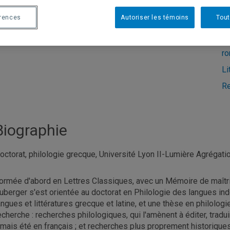
Ét
Téléphone
: (514) 987-4154
érences
Autoriser les témoins
Tout
Hi
Hi
ro
Li
Re
Biographie
octorat, philologie grecque, Université Lyon II-Lumière Agrégat
ormée d'abord en Lettres Classiques, avec un Mémoire de maîtr
uberger s'est orientée au doctorat en Philologie des langues i
angues et littératures grecque et latine, et une thèse en philolog
echerche : recherches philologiques, qui l'amènent à éditer, trad
amais été en français ; et recherches plus proprement historiques