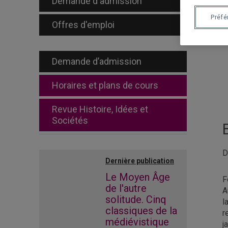
Demande d'admission
Préf
Offres d'emploi
Demande d’admission
Horaires et plans de cours
Revue Histoire, Idées et
Sociétés
D
Dernière publication
Le Moyen Âge
F
de l'autre
A
solitude. Cinq
l
classiques de la
r
médiévistique
j