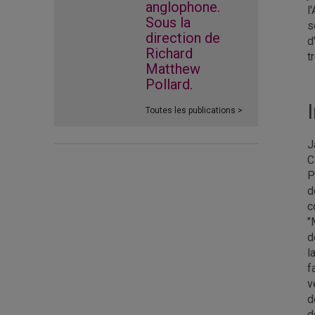
anglophone.
l
Sous la
s
direction de
d
Richard
t
Matthew
Pollard.
Toutes les publications >
J
C
P
d
c
"
d
l
f
v
d
d