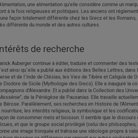
'Alimentation, une alimentation qu'elle considère comme un marqueu
ont à la fois religieuses et politiques. Les anciens ont réglement
'une façon totalement différente chez les Grecs et les Romains,
rès différente du monde et des autres cultures.
Intérêts de recherche
anick Auberger continue à éditer, traduire et commenter des texte
`est ainsi qu`elle a publié aux éditions des Belles Lettres, dans l
erse et de l`Inde de Ctésias, les Vies de Tibère et Caligula de Di
e Diodore de Sicile (Mythologie des Grecs). Elle a inauguré la co
ompagnons d'Alexandre. Et a publié dans la Collection des Universi
Messénie", de la Périégèse de Pausanias. Elle travaille actuelle
e Bérose. Parallèlement, ses recherches en Histoire de l'Aliment
a nourriture, les interdits religieux, la symbolique et les codifica
açon de consommer mets et boisson. Il semble que le discours de
écues, et que le groupe social privilégié (celui des philosophes,
onne une image tronquée et trahisse une idéologie propre à valoris
e bien dessiner sa différence par rapport aux autres civilisations