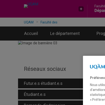
Facult
Accéder
Accéder
Accéder
Dépar
à
au
à
la
menu
la
recherche
pricipal
zone
UQAM
Faculté des sciences humaines
Départe
centrale
Accueil
Le département
Pro
Des 
profe
c
d
J
Réseaux sociaux
Préféren
Futur.e.s étudiant.e.s
Nous utili
d’améliore
Étudiant.e.s
statistiqu
« Préféren