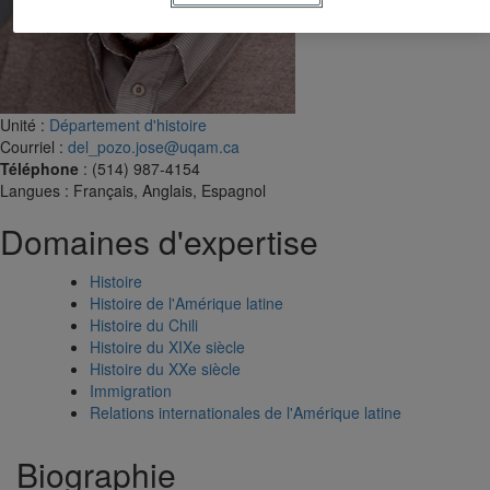
Unité
:
Département d'histoire
Courriel
:
del_pozo.jose@uqam.ca
Téléphone
: (514) 987-4154
Langues
: Français, Anglais, Espagnol
Domaines d'expertise
Histoire
Histoire de l'Amérique latine
Histoire du Chili
Histoire du XIXe siècle
Histoire du XXe siècle
Immigration
Relations internationales de l'Amérique latine
Biographie