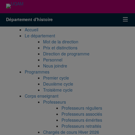
Accéder
Accéder
Accéder
à
au
à
la
menu
la
Département d'histoire
recherche
pricipal
zone
centrale
Accueil
Le département
Mot de la direction
Prix et distinctions
Direction de programme
Personnel
Nous joindre
Programmes
Premier cycle
Deuxième cycle
Troisième cycle
Corps enseignant
Professeurs
Professeurs réguliers
Professeurs associés
Professeurs émérites
Professeurs retraités
Chargés de cours Hiver 2026