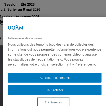
Session : Été 2026
du 2 février au 8 mai 2026
Session : Automne 2026
José Del Pozo
 février au 21 septembre 2026
rofesseur associé
Préférences en matière de témoins
Nous utilisons des témoins (cookies) afin de collecter des
informations qui nous permettent d’améliorer votre expérience
sur le site, de vous proposer des contenus vidéo, d’analyser
les statistiques de fréquentation, etc. Vous pouvez
personnaliser votre choix en sélectionnant « Préférences ».
Autoriser les témoins
Tout refuser
Préférences