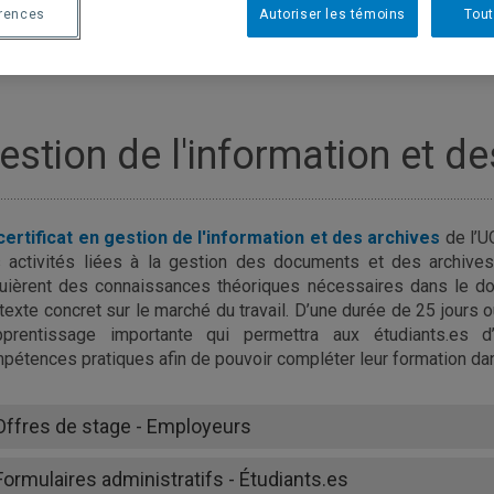
érences
Autoriser les témoins
Tout
estion de l'information et de
certificat en gestion de l'information et des archives
de l’U
 activités liées à la gestion des documents et des archives.
uièrent des connaissances théoriques nécessaires dans le dom
texte concret sur le marché du travail. D’une durée de 25 jours 
pprentissage importante qui permettra aux étudiants.es d
pétences pratiques afin de pouvoir compléter leur formation da
Offres de stage - Employeurs
Formulaires administratifs - Étudiants.es