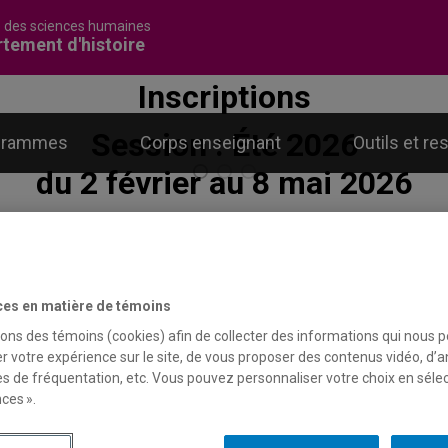
é des sciences humaines
tement d'histoire
Inscriptions
ment d'histoire
Direction de programme
Session : Été 2026
grammes
Corps enseignant
Outils et r
recherches innovantes, des tr
Une trentaine de professeures e
du 2 février au 8 mai 2026
sseurs à la réputation internat
ritiques, des réflexions engagé
Session : Automne 2026
u 9 février au 21 septembre 20
irection de programme
ces en matière de témoins
sons des témoins (cookies) afin de collecter des informations qui nous 
r votre expérience sur le site, de vous proposer des contenus vidéo, d’a
es de fréquentation, etc. Vous pouvez personnaliser votre choix en séle
irection des études avancées
ces ».
jamin Deruelle