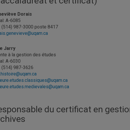
accalauréat et certificat)
eviève Dorais
al: A-6085
.: (514) 987-3000 poste 8417
ais.genevieve@uqam.ca
e Jarry
nte à la gestion des études
al: A-6030
.: (514) 987-3626
.histoire@uqam.ca
eure.etudes.classiques@uqam.ca
eure.etudes.medievales@uqam.ca
esponsable du certificat en gestio
rchives