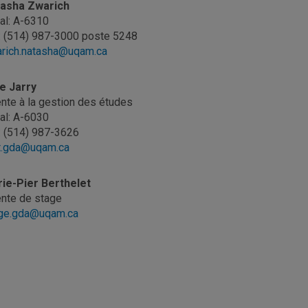
asha Zwarich
al: A-6310
.: (514) 987-3000 poste 5248
rich.natasha@uqam.ca
e Jarry
nte à la gestion des études
al: A-6030
.: (514) 987-3626
t.gda@uqam.ca
ie-Pier Berthelet
nte de stage
ge.gda@uqam.ca