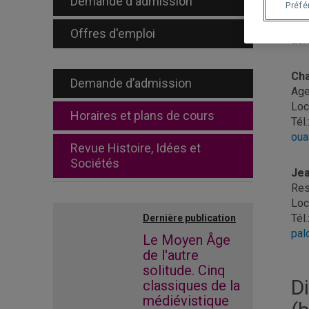
Demande d'admission
Préf
Loc
Tél
Offres d'emploi
der
Cha
Demande d’admission
Age
Loc
Horaires et plans de cours
Tél
oua
Revue Histoire, Idées et
Sociétés
Jea
Res
Loc
Tél
Dernière publication
pal
Le Moyen Âge
de l'autre
solitude. Cinq
D
classiques de la
médiévistique