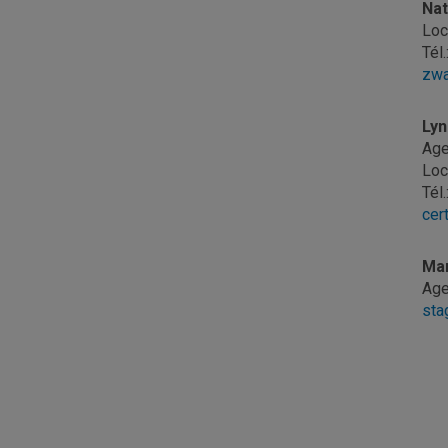
Nat
Loc
Tél
zwa
Lyn
Age
Loc
Tél
cer
Mar
Age
sta