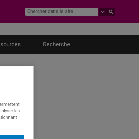
essources
Recherche
avaux
t
ionale
es
26
permettent
nalyser les
ctionnant