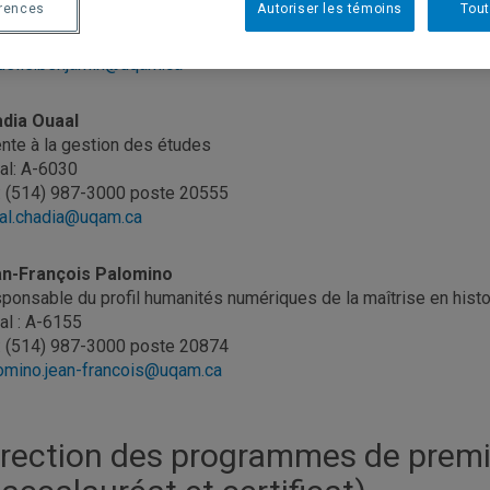
érences
Autoriser les témoins
Tout
al: A-6045
.: (514) 987-3000 poste 8948
uelle.benjamin@uqam.ca
dia Ouaal
nte à la gestion des études
al: A-6030
.: (514) 987-3000 poste 20555
al.chadia@uqam.ca
n-François Palomino
ponsable du profil humanités numériques de la maîtrise en histo
al : A-6155
.: (514) 987-3000 poste 20874
omino.jean-francois@uqam.ca
irection des programmes de premie