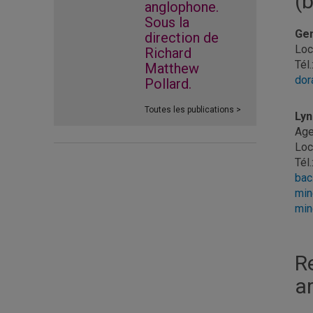
(b
anglophone.
Sous la
Gen
direction de
Loc
Richard
Tél
Matthew
dor
Pollard.
Toutes les publications >
Lyn
Age
Loc
Tél
bac
min
min
R
a