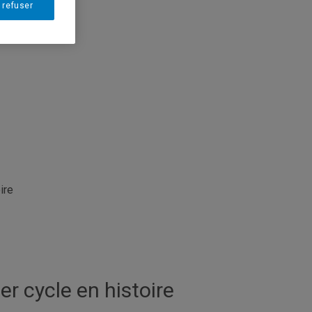
 refuser
ire
r cycle en histoire