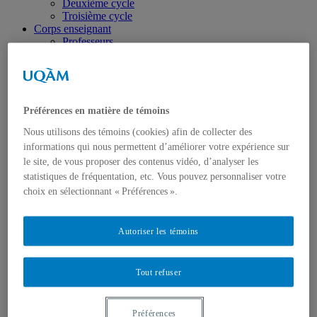
Deuxième cycle
Troisième cycle
Corps enseignant
Professeurs
Professeurs réguliers
Professeurs associés
Professeurs émérites
Professeurs retraités
Chargés de cours Hiver 2026
Préférences en matière de témoins
Outils et ressources
Bibliothèque
Nous utilisons des témoins (cookies) afin de collecter des
Guides pour les étudiant.e.s histoire
informations qui nous permettent d’améliorer votre expérience sur
Horaires et plans de cours
le site, de vous proposer des contenus vidéo, d’analyser les
Horaire du monitorat de programme
statistiques de fréquentation, etc. Vous pouvez personnaliser votre
Langues anciennes
choix en sélectionnant « Préférences ».
Liens incontournables
Politiques et règlements universitaires
Règlements pédagogiques du département d’histoire
Autoriser les témoins
Style Zotero du département
Recherche
Chaires et groupes de recherche
Profils académiques étudiants
Tout refuser
Publications
Thèses et mémoires
Préférences