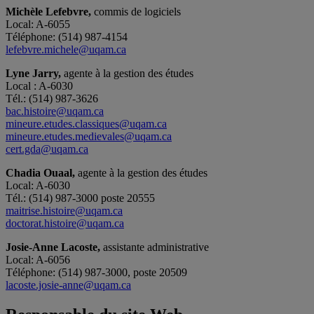
Michèle Lefebvre,
commis de logiciels
Local: A-6055
Téléphone: (514) 987-4154
lefebvre.michele@uqam.ca
Lyne Jarry,
agente à la gestion des études
Local : A-6030
Tél.: (514) 987-3626
bac.histoire@uqam.ca
mineure.etudes.classiques@uqam.ca
mineure.etudes.medievales@uqam.ca
cert.gda@uqam.ca
Chadia Ouaal,
agente à la gestion des études
Local: A-6030
Tél.: (514) 987-3000 poste 20555
maitrise.histoire@uqam.ca
doctorat.histoire@uqam.ca
Josie-Anne Lacoste,
assistante administrative
Local: A-6056
Téléphone: (514) 987-3000, poste 20509
lacoste.josie-anne@uqam.ca