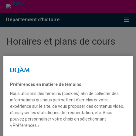
Accéder
Accéder
Accéder
à
au
à
la
menu
la
Département d'histoire
recherche
pricipal
zone
centrale
Horaires et plans de cours
Plans de cours
Hiver 2026
Préférences en matière de témoins
Nous utilisons des témoins (cookies) afin de collecter des
Été 2026
informations qui nous permettent d’améliorer votre
Automne 2026
expérience sur le site, de vous proposer des contenus vidéo,
d’analyser les statistiques de fréquentation, etc. Vous
pouvez personnaliser votre choix en sélectionnant
Grille Horaire
« Préférences ».