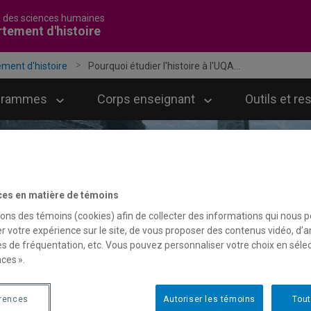
é des sciences humaines
tement d'histoire
ment d'histoire
Pourquoi étudier l'histoire à l'UQA...
grammes
Corps enseignant
Outils et r
Inscriptions
ces en matière de témoins
Session : Été 2026
recherches innovantes, des tr
Une trentaine de professeures e
sons des témoins (cookies) afin de collecter des informations qui nous 
du 2 février au 8 mai 2026
r votre expérience sur le site, de vous proposer des contenus vidéo, d’a
sseurs à la réputation internat
ritiques, des réflexions engagé
es de fréquentation, etc. Vous pouvez personnaliser votre choix en séle
Session : Automne 2026
ces ».
u 9 février au 21 septembre 20
érences
Autoriser les témoins
Tout