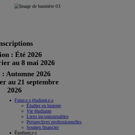
nscriptions
ion : Été 2026
rier au 8 mai 2026
n : Automne 2026
Réseaux sociaux
ier au 21 septembre
facebook
2026
twitter
Futur.e.s étudiant.e.s
Étudier en histoire
Vie étudiante
Liens incontournables
Perspectives professionnelles
Soutien financier
Étudiant.e.s