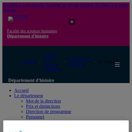
Accéder à la recherche
Accéder au menu pricipal
Accéder à la zone
centrale
Faculté des sciences humaines
Département d'histoire
Faculté
des
Département
UQAM
Professeurs
sciences
d'histoire
humaines
Département d'histoire
Accueil
Le département
Mot de la direction
Prix et distinctions
Direction de programme
Personnel
Nous joindre
Programmes