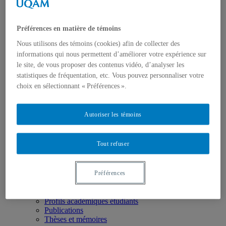
Premier cycle
Deuxième cycle
Troisième cycle
Corps enseignant
Préférences en matière de témoins
Professeurs
Nous utilisons des témoins (cookies) afin de collecter des
Professeurs réguliers
informations qui nous permettent d’améliorer votre expérience sur
Professeurs associés
Professeurs émérites
le site, de vous proposer des contenus vidéo, d’analyser les
Professeurs retraités
statistiques de fréquentation, etc. Vous pouvez personnaliser votre
Chargés de cours Hiver 2026
choix en sélectionnant « Préférences ».
Outils et ressources
Bibliothèque
Guides pour les étudiant.e.s histoire
Autoriser les témoins
Horaires et plans de cours
Horaire du monitorat de programme
Langues anciennes
Tout refuser
Liens incontournables
Politiques et règlements universitaires
Règlements pédagogiques du département d’histoire
Préférences
Style Zotero du département
Recherche
Chaires et groupes de recherche
Profils académiques étudiants
Publications
Thèses et mémoires