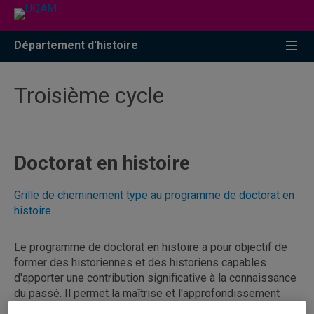
Accéder
Accéder
Accéder
à
au
à
la
menu
la
Département d'histoire
recherche
pricipal
zone
centrale
Troisième cycle
Doctorat en histoire
Grille de cheminement type au programme de doctorat en
histoire
Le programme de doctorat en histoire a pour objectif de
former des historiennes et des historiens capables
d'apporter une contribution significative à la connaissance
du passé. Il permet la maîtrise et l'approfondissement
d'une culture historique, d'une démarche scientifique et