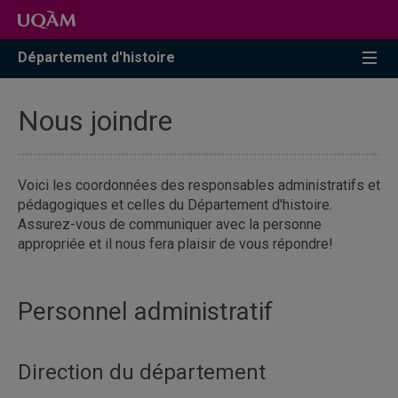
Accéder
Accéder
Accéder
à
au
à
la
menu
la
Département d'histoire
recherche
pricipal
zone
centrale
Nous joindre
Voici les coordonnées des responsables administratifs et
pédagogiques et celles du Département d'histoire.
Assurez-vous de communiquer avec la personne
appropriée et il nous fera plaisir de vous répondre!
Personnel administratif
Direction du département