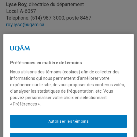
Lyse Roy,
directrice du département
Local: A-6057
Téléphone: (514) 987-3000, poste 8457
roy.lyse@uqam.ca
Stéphanie Racette
, secrétaire de direction
Local: A-6055
Tél.: (514) 987-3000 poste 8392
racette.stephanie@uqam.ca
Préférences en matière de témoins
Nous utilisons des témoins (cookies) afin de collecter des
Josie-Anne Lacoste
, assistante administrative
informations qui nous permettent d’améliorer votre
Local: A-6056
expérience sur le site, de vous proposer des contenus vidéo,
Tél.: (514) 987-3000 poste 20509
d’analyser les statistiques de fréquentation, etc. Vous
lacoste.josie-anne@uqam.ca
pouvez personnaliser votre choix en sélectionnant
« Préférences ».
Michèle Lefebvre,
commis de logiciels
Local: A-6055
Autoriser les témoins
Tél.: (514) 987-4154
lefebvre.michele@uqam.ca