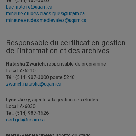
Tél.: (514) 987-3626
bac.histoire@uqam.ca
mineure.etudes.classiques@uqam.ca
mineure.etudes.medievales@uqam.ca
Responsable du certificat en gestion
de l'information et des archives
Natasha Zwarich,
responsable de programme
Local: A-6310
Tél.: (514) 987-3000 poste 5248
zwarich.natasha@uqam.ca
Lyne Jarry,
agente à la gestion des études
Local: A-6030
Tél.: (514) 987-3626
cert.gda@uqam.ca
Marie-Pier Berthelet
, agente de stage