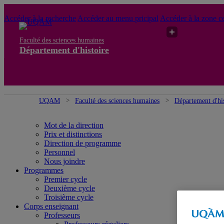
Accéder à la recherche
Accéder au menu pricipal
Accéder à la zone ce
Faculté des sciences humaines
Département d'histoire
UQAM
Faculté des sciences humaines
Département d'his
Mot de la direction
Prix et distinctions
Direction de programme
Personnel
Nous joindre
Programmes
Premier cycle
Deuxième cycle
Troisième cycle
Corps enseignant
Professeurs