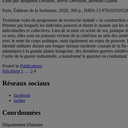
Édité par Benjamin Deruelle, Hervé Drévillon, Bernard Gainot
Paris, Éditions de la Sorbonne, 2020, 300 p., ISBN-13 97910351052
Troisième volet du programme de recherche intitulé « la construction d
Prismes par lesquels les individus pensent et disent le monde qui les en
individuelles et collectives. Lieu de la mise en scène de soi, pratique d
ce sens, elles sont un puissant vecteur de la cohésion au sein des armée
avec le reste du corps politique, mais également un enjeu de pouvoir. L
identité militaire durant une longue époque moderne courant de la fin d
atlantiques à la grande plaine hongroise, des dernières guerres médiéva
l’aube de la guerre industrielle, a transformé le guerrier en combattant d
Posted in
Publications
Pagination
Précédent
1
…
3
4
des
Réseaux sociaux
publications
facebook
twitter
Coordonnées
Département d'histoire