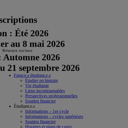
scriptions
on : Été 2026
ier au 8 mai 2026
Réseaux sociaux
 : Automne 2026
facebook
au 21 septembre 2026
twitter
Futur.e.s étudiant.e.s
Étudier en histoire
Vie étudiante
Liens incontournables
Perspectives professionnelles
Soutien financier
Étudiant.e.s
Informations – 1er cycle
Informations – cycles supérieurs
Soutien financier
Horaires et plans de cours