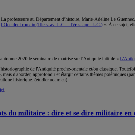
La professeure au Département d’histoire, Marie-Adeline Le Guennec,
l’Occident romain (IIIe s. av. J.-C. – IVe s. apr. J.-C.)
». À ce sujet, el
’automne 2020 le séminaire de maîtrise sur l'Antiquité intitulé «
L'Antiqu
istoriographie de l'Antiquité proche-orientale et/ou classique. Toutefois, 
, mais d'aborder, approfondir et élargir certains thèmes polémiques (par
 pratique historique. (etudier.uqam.ca)
ici
.
ts du militaire : dire et se dire militaire e