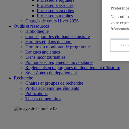
Professeurs réguliers
Professeurs associés
Préférence
Professeurs émérites
Professeurs retraités
Nous utilis
Chargés de cours Hiver 2026
votre expér
Outils et ressources
fréquentati
Bibliothèque
Guides pour les étudiant.e.s histoire
Horaires et plans de cours
Préf
Horaire du monitorat de programme
Langues anciennes
Liens incontournables
Politiques et règlements universitaires
Règlements pédagogiques du département d’histoire
Style Zotero du département
Recherche
Chaires et groupes de recherche
Profils académiques étudiants
Publications
Thèses et mémoires