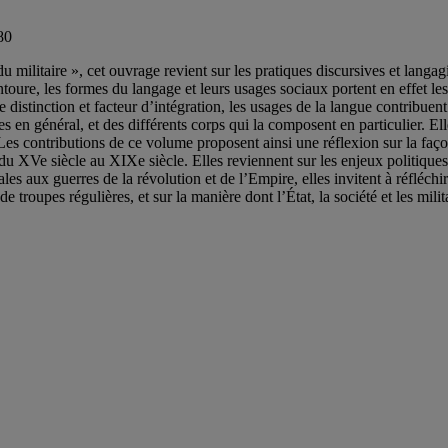
80
u militaire », cet ouvrage revient sur les pratiques discursives et langa
toure, les formes du langage et leurs usages sociaux portent en effet les
e distinction et facteur d’intégration, les usages de la langue contribuent
s en général, et des différents corps qui la composent en particulier. El
es contributions de ce volume proposent ainsi une réflexion sur la façon 
u XVe siècle au XIXe siècle. Elles reviennent sur les enjeux politiques, 
les aux guerres de la révolution et de l’Empire, elles invitent à réfléc
e troupes régulières, et sur la manière dont l’État, la société et les milit